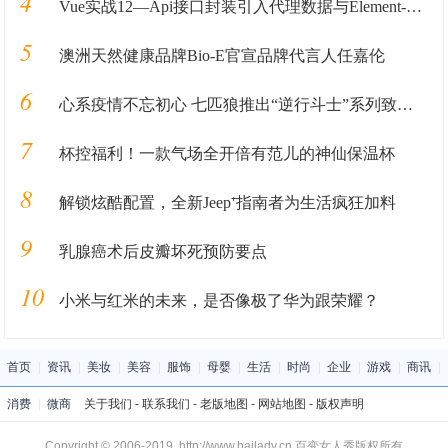
4
Vue实战12—Api接口封装引入代理数据与Element-ui库
5
澳洲天然健康品牌Bio-E官宣品牌代言人任嘉伦
6
心系疫情不忘初心 七匹狼推出“逆行斗士”系列致敬最美逆行者
7
杯控福利！一款气场全开倍有范儿的神仙保温杯
8
解锁炫酷配置，全新Jeep⁺指南者为生活疯狂加料
9
乳腺癌术后皮瓣坏死预防要点
10
小米与红米的未来，是否像极了华为跟荣耀？
首页
|
资讯
|
美妆
|
美容
|
服饰
|
母婴
|
生活
|
时尚
|
企业
|
游戏
|
商讯
|
消费
|
微商
关于我们
-
联系我们
-
老版地图
-
网站地图
-
版权声明
Copyright © 2006-2019 http://www.bailady.cn 百变女人秀版权所有