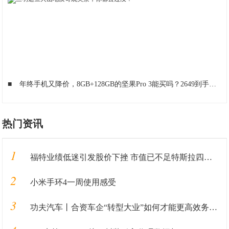
■
年终手机又降价，8GB+128GB的坚果Pro 3能买吗？2649到手亏不亏？
热门资讯
1
福特业绩低迷引发股价下挫 市值已不足特斯拉四分之一
2
小米手环4一周使用感受
3
功夫汽车丨合资车企“转型大业”如何才能更高效务实？这家车企做了一次有益尝试！