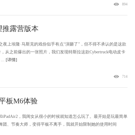
894
望推露营版本
k发布之夜上埃隆·马斯克的戏份似乎有点“演砸了”，但不得不承认的是这款
从之前爆出的一张照片，我们发现特斯拉这款Cybertruck电动皮卡
..
[详情]
714
平板M6体验
admini和iPadAir2，我闺女从很小的时候就知道怎么玩了。最开始是玩最简单
Q舞团、节奏大师，变得平板不离手，我就开始限制她的使用时间