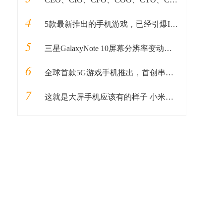
4
5款最新推出的手机游戏，已经引爆IPHONE应用商店！
5
三星GalaxyNote 10屏幕分辨率变动，防水等级提高
6
全球首款5G游戏手机推出，首创串充并放双电池系统，38分钟充满电
7
这就是大屏手机应该有的样子 小米Max 2评测