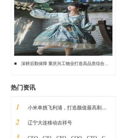
■
深耕后勤保障 重庆兴工物业打造高品质综合物业服务
■
第五
热门资讯
1
小米单挑飞利浦，打造颜值最高剃须刀，又想做行业第一？
2
辽宁大连移动吉祥号
3
CEO、CIO、CFO、COO、CTO、CKO,这些职位都是在做什么的？