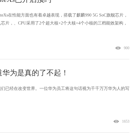
eXs在性能方面也有着卓越表现，搭载了麒麟990 5G SoC旗舰芯片，
芯片，、CPU采用了2个超大核+2个大核+4个小核的三档能效架构，
900
道华为是真的了不起！
我们已经在改变世界。一位华为员工将这句话视为千千万万华为人的写
1653