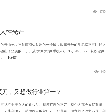
1785
放人性光芒
口的开山炮，再到南海边划出的一个圈，改革开放的洪流携不可阻挡之
出了坚实的一步。从“大哥大”到手机2G、3G、4G、5G，从按键到
...
[详情]
945
须刀，又想做行业第一？
义可绝不亚于女人的化妆品。胡渣打理的不好，整个人都会显得邋遢，
、三刀头剃须刀，稍微好点的都得花上好几百，便宜的又动力不足，剃