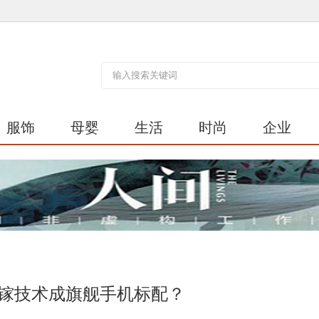
服饰
母婴
生活
时尚
企业
化镓技术成旗舰手机标配？