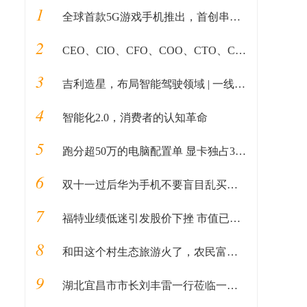
1
全球首款5G游戏手机推出，首创串充并放双电池系统，38分钟充满电
2
CEO、CIO、CFO、COO、CTO、CKO,这些职位都是在做什么的？
3
吉利造星，布局智能驾驶领域 | 一线车讯
4
智能化2.0，消费者的认知革命
5
跑分超50万的电脑配置单 显卡独占30万+
6
双十一过后华为手机不要盲目乱买，总结目前华为值得买的3款手机
7
福特业绩低迷引发股价下挫 市值已不足特斯拉四分之一
8
和田这个村生态旅游火了，农民富了！
9
湖北宜昌市市长刘丰雷一行莅临一颗文化湖北分公司指导工作