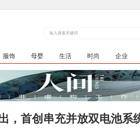
服饰
母婴
生活
时尚
企业
出，首创串充并放双电池系统