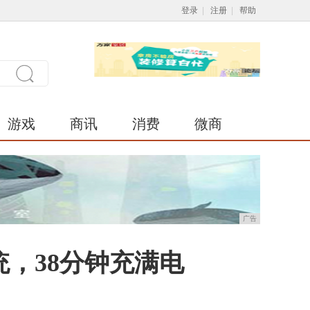
登录
|
注册
|
帮助
游戏
商讯
消费
微商
广告
，38分钟充满电