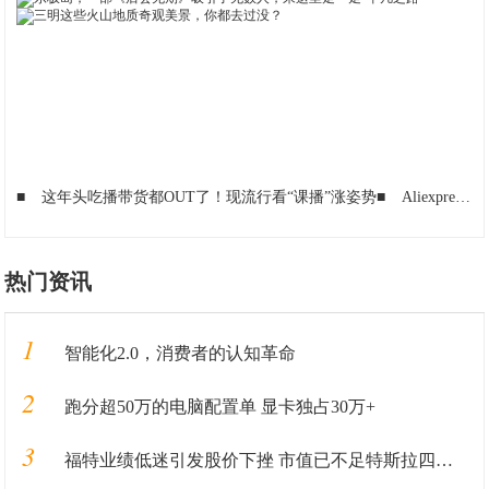
■
这年头吃播带货都OUT了！现流行看“课播”涨姿势
■
Aliexpress上出现华为、三星山寨旗舰，老外上当
热门资讯
1
智能化2.0，消费者的认知革命
2
跑分超50万的电脑配置单 显卡独占30万+
3
福特业绩低迷引发股价下挫 市值已不足特斯拉四分之一