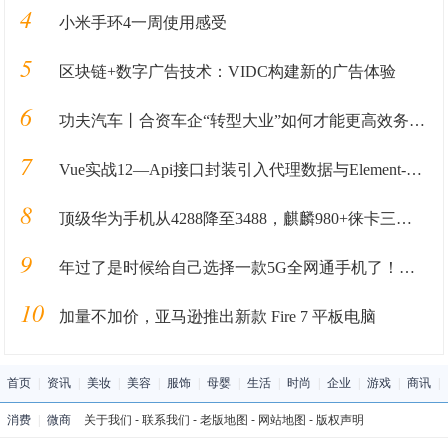
4
小米手环4一周使用感受
5
区块链+数字广告技术：VIDC构建新的广告体验
6
功夫汽车丨合资车企“转型大业”如何才能更高效务实？这家车企做了一次有益尝试！
7
Vue实战12—Api接口封装引入代理数据与Element-ui库
8
顶级华为手机从4288降至3488，麒麟980+徕卡三摄 还值得买吗？
9
年过了是时候给自己选择一款5G全网通手机了！值得选的3款5G手机
10
加量不加价，亚马逊推出新款 Fire 7 平板电脑
首页
|
资讯
|
美妆
|
美容
|
服饰
|
母婴
|
生活
|
时尚
|
企业
|
游戏
|
商讯
|
消费
|
微商
关于我们
-
联系我们
-
老版地图
-
网站地图
-
版权声明