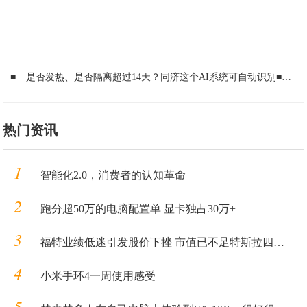
■
是否发热、是否隔离超过14天？同济这个AI系统可自动识别
■
人
热门资讯
1
智能化2.0，消费者的认知革命
2
跑分超50万的电脑配置单 显卡独占30万+
3
福特业绩低迷引发股价下挫 市值已不足特斯拉四分之一
4
小米手环4一周使用感受
5