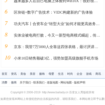
越来越多人在自己电脑上体验到Win10X：很好很强大
6
区块链+数字广告技术：VIDC构建新的广告体验
7
功夫汽车丨合资车企“转型大业”如何才能更高效务实？这家车企做了一次有益尝试！
8
实体业被电商打败，今又一新型电商模式崛起，传统电商何去何从？
9
京东：我管7万5000人全靠这四张表格，最讨厌讲的是心灵鸡汤
10
小米10日销售额破3亿，强势加盟高级旗舰手机市场
首页
|
资讯
|
美妆
|
美容
|
服饰
|
母婴
|
生活
|
时尚
|
企业
|
游戏
|
商讯
|
消费
|
微商
关于我们
-
联系我们
-
老版地图
-
网站地图
-
版权声明
Copyright © 2006-2019 http://www.bailady.cn 百变女人秀版权所有
如果您发现本网站上有侵犯您的合法权益的内容，请联系我们，本网站将立即予以删