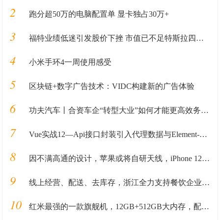
2
跑分超50万的电脑配置单 显卡独占30万+
3
福特业绩低迷引发股价下挫 市值已不足特斯拉四分之一
4
小米手环4一周使用感受
5
区块链+数字广告技术：VIDC构建新的广告体验
6
功夫汽车丨合资车企“转型大业”如何才能更高效务实？这家车企做了一次有益尝试！
7
Vue实战12—Api接口封装引入代理数据与Element-ui库
8
因不满高通的设计，苹果或将自研天线，iPhone 12的信号有救了？
9
线上经营、配送、去库存，浙江全力支持餐饮企业渡过难关
10
红米最强的一款旗舰机，12GB+512GB大内存，配置不输华为mate30