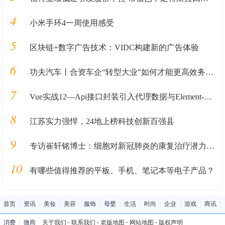
4
小米手环4一周使用感受
5
区块链+数字广告技术：VIDC构建新的广告体验
6
功夫汽车丨合资车企“转型大业”如何才能更高效务实？这家车企做了一次有益尝试！
7
Vue实战12—Api接口封装引入代理数据与Element-ui库
8
江苏实力强悍，24地上榜科技创新百强县
9
专访崔轩铭博士：细胞对新冠肺炎的康复治疗潜力巨大
10
有哪些值得推荐的平板、手机、笔记本等电子产品？
首页
|
资讯
|
美妆
|
美容
|
服饰
|
母婴
|
生活
|
时尚
|
企业
|
游戏
|
商讯
|
消费
|
微商
关于我们
-
联系我们
-
老版地图
-
网站地图
-
版权声明