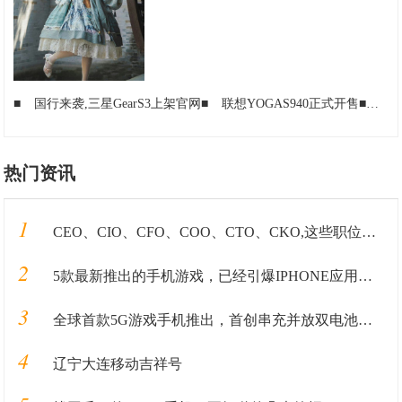
■
国行来袭,三星GearS3上架官网
■
联想YOGAS940正式开售
■
小米
热门资讯
1
CEO、CIO、CFO、COO、CTO、CKO,这些职位都是在做什么的？
2
5款最新推出的手机游戏，已经引爆IPHONE应用商店！
3
全球首款5G游戏手机推出，首创串充并放双电池系统，38分钟充满电
4
辽宁大连移动吉祥号