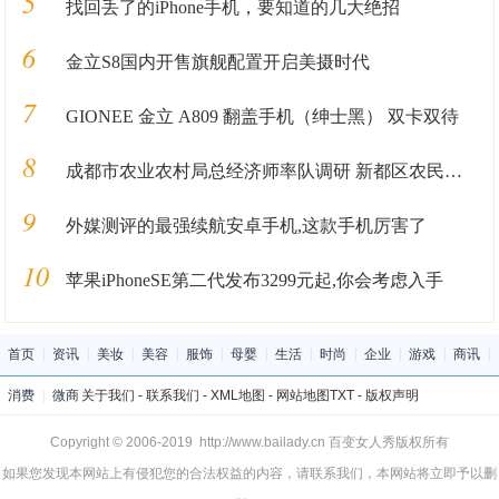
5
找回丢了的iPhone手机，要知道的几大绝招
6
金立S8国内开售旗舰配置开启美摄时代
7
GIONEE 金立 A809 翻盖手机（绅士黑） 双卡双待
8
成都市农业农村局总经济师率队调研 新都区农民增收工作
9
外媒测评的最强续航安卓手机,这款手机厉害了
10
苹果iPhoneSE第二代发布3299元起,你会考虑入手
首页
|
资讯
|
美妆
|
美容
|
服饰
|
母婴
|
生活
|
时尚
|
企业
|
游戏
|
商讯
|
消费
|
微商
关于我们
-
联系我们
-
XML地图
-
网站地图
TXT
-
版权声明
Copyright © 2006-2019 http://www.bailady.cn 百变女人秀版权所有
如果您发现本网站上有侵犯您的合法权益的内容，请联系我们，本网站将立即予以删