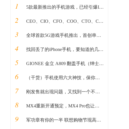
1
5款最新推出的手机游戏，已经引爆IPHONE应用商店！
2
CEO、CIO、CFO、COO、CTO、CKO,这些职位都是在做什么的？
3
全球首款5G游戏手机推出，首创串充并放双电池系统，38分钟充满电
4
找回丢了的iPhone手机，要知道的几大绝招
5
GIONEE 金立 A809 翻盖手机（绅士黑） 双卡双待
6
（干货）手机使用六大神技，保你手机又快又爽
7
刚发售就出现问题，又找到一个不买iPhone 11的理由
8
MX4重新开通预定，MX4 Pro也让魅粉们看到了希望的曙光
9
军功章有你的一半 联想购物节现高层“快递员”为粉丝送惊喜