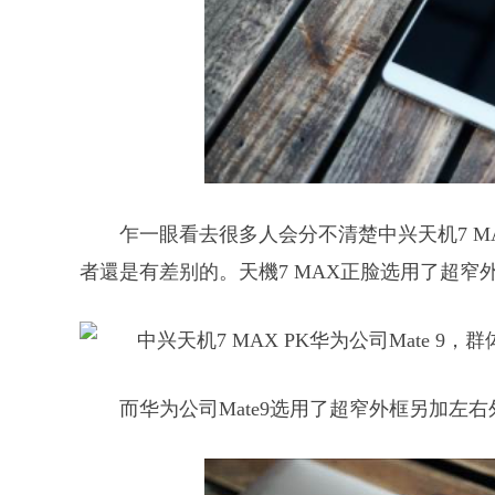
乍一眼看去很多人会分不清楚中兴天机7 M
者還是有差别的。天機7 MAX正脸选用了超
而华为公司Mate9选用了超窄外框另加左