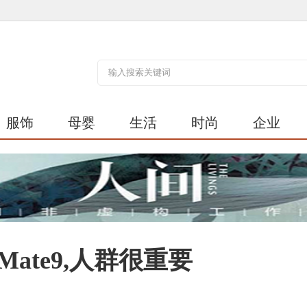
服饰
母婴
生活
时尚
企业
ate9,人群很重要