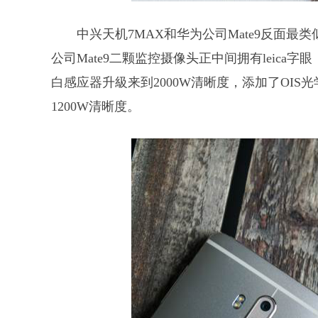
中兴天机7MAX和华为公司Mate9反面
公司Mate9二颗监控摄像头正中间拥有leica字
白感应器升級来到2000W清晰度，添加了OIS
1200W清晰度。