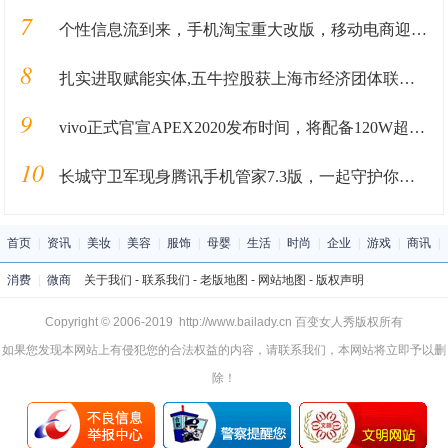
7
个性信息流到来，手机淘宝重大改版，移动电商迎来3.0时代
8
扎实进取赋能实体,五牛控股获上海市经济团体联合会认可
9
vivo正式官宣APEX2020发布时间，将配备120W超快闪充技术？
10
长城守卫军现身腾讯手机管家7.3版，一起守护你的手机安全
首页
|
资讯
|
美妆
|
美容
|
服饰
|
母婴
|
生活
|
时尚
|
企业
|
游戏
|
商讯
|
消费
|
微商
关于我们
-
联系我们
-
老版地图
-
网站地图
-
版权声明
Copyright © 2006-2019 http://www.bailady.cn 百变女人秀版权所有
如果您发现本网站上有侵犯您的合法权益的内容，请联系我们，本网站将立即予以删
除！