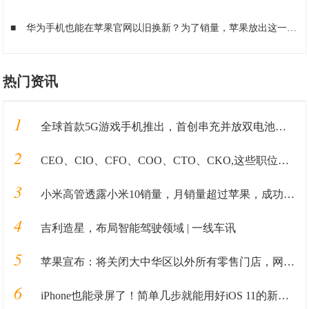
■
华为手机也能在苹果官网以旧换新？为了销量，苹果放出这一招？
热门资讯
1
全球首款5G游戏手机推出，首创串充并放双电池系统，38分钟充满电
2
CEO、CIO、CFO、COO、CTO、CKO,这些职位都是在做什么的？
3
小米高管透露小米10销量，月销量超过苹果，成功进入高端市场
4
吉利造星，布局智能驾驶领域 | 一线车讯
5
苹果宣布：将关闭大中华区以外所有零售门店，网友点评亮了
6
iPhone也能录屏了！简单几步就能用好iOS 11的新功能