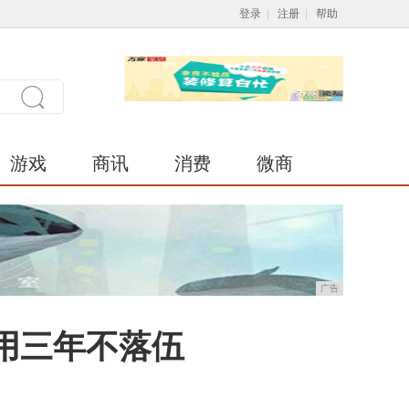
登录
|
注册
|
帮助
游戏
商讯
消费
微商
广告
用三年不落伍