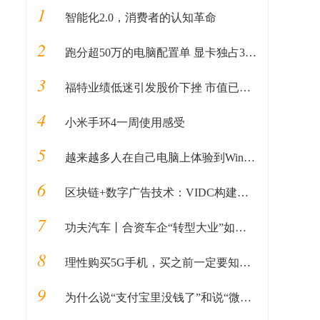
1
智能化2.0，消费者的认知革命
2
跑分超50万的电脑配置单 显卡独占30万+
3
福特业绩低迷引发股价下挫 市值已不足特斯拉四分之一
4
小米手环4一周使用感受
5
越来越多人在自己电脑上体验到Win10X：很好很强大
6
区块链+数字广告技术：VIDC构建新的广告体验
7
功夫汽车丨合资车企“转型大业”如何才能更高效务实？这家车企做了一次有益尝试！
8
理性购买5G手机，买之前一定要知道这些
9
为什么说“支付宝里没钱了”和说“微信里没钱了”给人的感觉不同