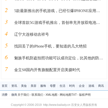
2
5款最新推出的手机游戏，已经引爆IPHONE应用商店！
3
全球首款5G游戏手机推出，首创串充并放双电池系统，38分钟充满电
4
辽宁大连移动吉祥号
5
找回丢了的iPhone手机，要知道的几大绝招
6
魅族手机防盗拍照功能可以成功定位，比其他的防盗软件好用!
7
金立S8国内开售旗舰配置开启美摄时代
首页
|
资讯
|
美妆
|
美容
|
服饰
|
母婴
|
生活
|
时尚
|
企业
|
游戏
|
商讯
|
消费
|
微商
关于我们
-
联系我们
-
XML地图
-
网站地图
TXT
-
版权声明
Copyright © 2006-2019 http://www.bailady.cn 百变女人秀版权所有