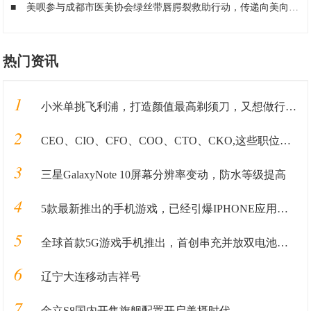
■
美呗参与成都市医美协会绿丝带唇腭裂救助行动，传递向美向善的力量
热门资讯
1
小米单挑飞利浦，打造颜值最高剃须刀，又想做行业第一？
2
CEO、CIO、CFO、COO、CTO、CKO,这些职位都是在做什么的？
3
三星GalaxyNote 10屏幕分辨率变动，防水等级提高
4
5款最新推出的手机游戏，已经引爆IPHONE应用商店！
5
全球首款5G游戏手机推出，首创串充并放双电池系统，38分钟充满电
6
辽宁大连移动吉祥号
7
金立S8国内开售旗舰配置开启美摄时代