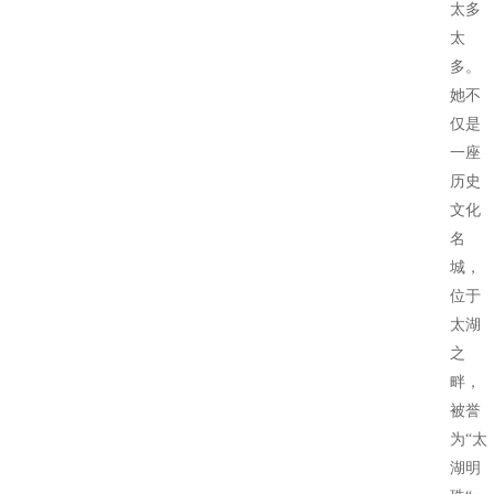
太多
太
多。
她不
仅是
一座
历史
文化
名
城，
位于
太湖
之
畔，
被誉
为“太
湖明