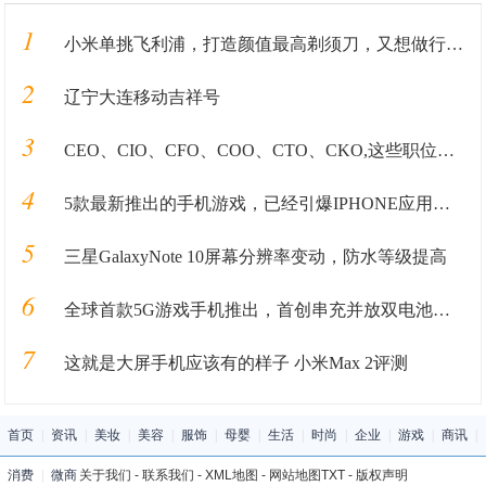
1
小米单挑飞利浦，打造颜值最高剃须刀，又想做行业第一？
2
辽宁大连移动吉祥号
3
CEO、CIO、CFO、COO、CTO、CKO,这些职位都是在做什么的？
4
5款最新推出的手机游戏，已经引爆IPHONE应用商店！
5
三星GalaxyNote 10屏幕分辨率变动，防水等级提高
6
全球首款5G游戏手机推出，首创串充并放双电池系统，38分钟充满电
7
这就是大屏手机应该有的样子 小米Max 2评测
首页
|
资讯
|
美妆
|
美容
|
服饰
|
母婴
|
生活
|
时尚
|
企业
|
游戏
|
商讯
|
消费
|
微商
关于我们
-
联系我们
-
XML地图
-
网站地图
TXT
-
版权声明