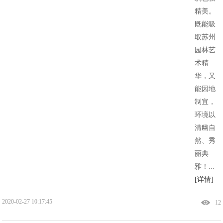
精美。
既能吸
取苏州
园林艺
术精
华，又
能因地
制宜，
环境以
清幽自
然、秀
丽典
雅！...
[详情]
2020-02-27 10:17:45
12