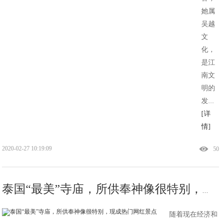
她属
吴越
文
化，
是江
南文
明的
发...
[详
情]
2020-02-27 10:19:09
50
泰国“最美”寺庙，所供奉神像很特别，现成热门网红景点
随着现在经济和