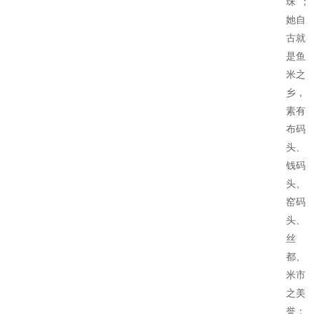
珠“；
她自
古就
是鱼
米之
乡，
素有
布码
头、
钱码
头、
窑码
头、
丝
都、
米市
之美
誉；