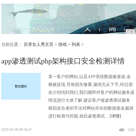
广告
当前位置：
百变女人秀主页
>
游戏
> 列表 >
app渗透测试php架构接口安全检测详情
某一客户的网站,以及APP系统数据被篡改,金
额被提现,导致损失惨重,漏洞无从下手,经过朋
友介绍找到我们,我们随即对客户的网站服务器
情况进行大体了解.建议客户做渗透测试服务.
模拟攻击者的手法对网站存在的数据篡改漏洞
进行检测与挖掘,就此渗透测试...
[详情]
2020-03-30 09:56:47
1581